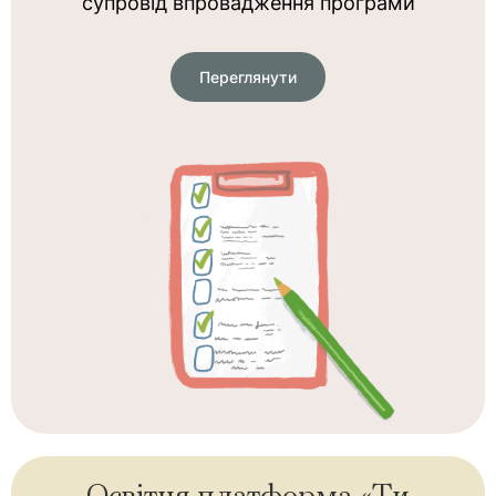
супровід впровадження програми
Переглянути