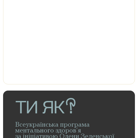
Всеукраїнська програма
ментального здоров’я
за ініціативою Олени Зеленської