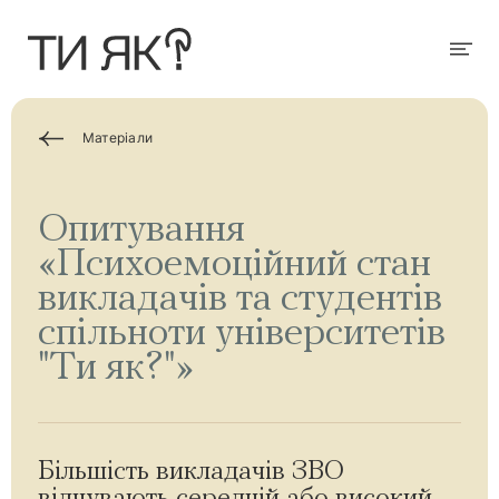
П
е
р
Мен
е
й
т
и
д
Матеріали
о
о
с
н
Опитування
о
в
«Психоемоційний стан
н
о
викладачів та студентів
г
о
спільноти університетів
в
м
"Ти як?"»
і
с
т
у
Більшість викладачів ЗВО