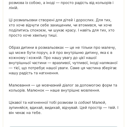
розмова із собою, а іноді — просто радість від кольорів і
ліній.
Ці розмальовки створені для дітей і дорослих. Для тих,
хто хоче відчути себе захищеним, чи втомився, чи хоче
поділитись спокоєм, чи шукає красу. І навіть для тих, хто
просто хоче хвильку тиші.
Образ дитини в розмальовках — це не тільки про малечу,
що може бути поруч, а й про внутрішню дитину, яка є в
кожному і кожній. Про нашу увагу до цієї нашої
внутрішньої частини — вразливої, чутливої, іноді наляканої
— тієї, що потребує нашої уваги. Саме ця частина зберігає
нашу радість та натхнення.
Малювання — це мовчазний діалог за допомогою форм та
кольорів. Малюнок — наше внутрішнє мовлення.
Цікавої та натхненної тобі розмови із
собою
! Малюй,
зупиняйся, вдихай, видихай, відчувай. Цей простір — твій. І
він чекає на тебе.