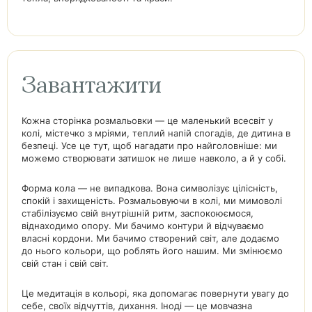
Завантажити
Кожна сторінка розмальовки — це маленький всесвіт у
колі, містечко з мріями, теплий напій спогадів, де дитина в
безпеці. Усе це тут, щоб нагадати про найголовніше: ми
можемо створювати затишок не лише навколо, а й у собі.
Форма кола — не випадкова. Вона символізує цілісність,
спокій і захищеність. Розмальовуючи в колі, ми мимоволі
стабілізуємо свій внутрішній ритм, заспокоюємося,
віднаходимо опору. Ми бачимо контури й відчуваємо
власні кордони. Ми бачимо створений світ, але додаємо
до нього кольори, що роблять його нашим. Ми змінюємо
свій стан і свій світ.
Це медитація в кольорі, яка допомагає повернути увагу до
себе, своїх відчуттів, дихання. Іноді — це мовчазна