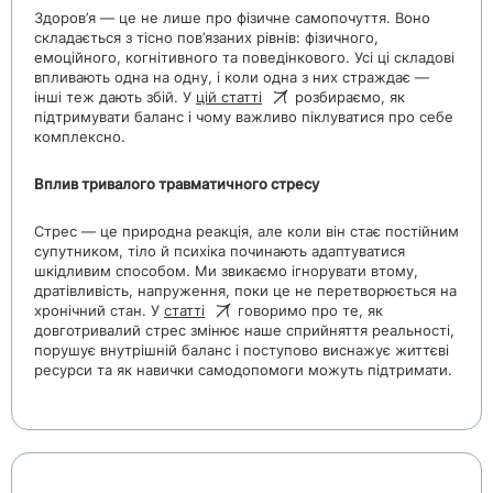
Здоров’я — це не лише про фізичне самопочуття. Воно
складається з тісно пов’язаних рівнів: фізичного,
емоційного, когнітивного та поведінкового. Усі ці складові
впливають одна на одну, і коли одна з них страждає —
інші теж дають збій. У
цій статті
розбираємо, як
підтримувати баланс і чому важливо піклуватися про себе
комплексно.
Вплив тривалого травматичного стресу
Стрес — це природна реакція, але коли він стає постійним
супутником, тіло й психіка починають адаптуватися
шкідливим способом. Ми звикаємо ігнорувати втому,
дратівливість, напруження, поки це не перетворюється на
хронічний стан. У
статті
говоримо про те, як
довготривалий стрес змінює наше сприйняття реальності,
порушує внутрішній баланс і поступово виснажує життєві
ресурси та як навички самодопомоги можуть підтримати.