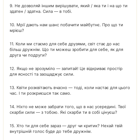
9. Не дозволяй іншим вирішувати, який / яка ти і на що ти
здатен / здатна. Сила — в тобі.
10. Мрії дають нам шанс побачити майбутнє. Про що ти
мрієш?
11. Коли ми стаємо для себе друзями, світ стає до нас
більш дружнім. Що ти можеш зробити для себе, як для
друга чи подруги?
12. Якщо не зрозуміло — запитай! Це відкриває простір
для ясності та заощаджує сили.
13. Квіти розквітають вчасно — тоді, коли настає для цього
час. І ти розкриєшся так само.
14. Ніхто не може забрати того, що в нас усередині. Твої
скарби сили — з тобою. Які скарби ти в собі цінуєш?
15. Хто ти для себе зараз — друг чи критик? Нехай твій
внутрішній голос буде до тебе дружнім.