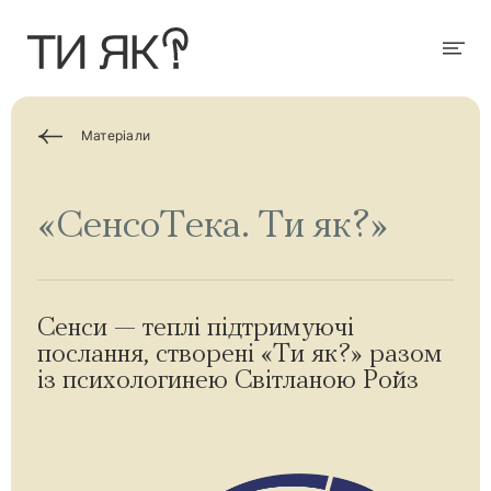
П
е
р
Мен
е
й
т
и
д
Матеріали
о
о
с
н
«СенсоТека. Ти як?»
о
в
н
о
г
о
в
Сенси — теплі підтримуючі
м
послання, створені «Ти як?» разом
і
с
із психологинею Світланою Ройз
т
у