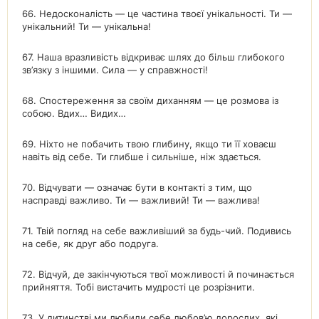
66. Недосконалість — це частина твоєї унікальності. Ти —
унікальний! Ти — унікальна!
67. Наша вразливість відкриває шлях до більш глибокого
зв’язку з іншими. Сила — у справжності!
68. Спостереження за своїм диханням — це розмова із
собою. Вдих… Видих…
69. Ніхто не побачить твою глибину, якщо ти її ховаєш
навіть від себе. Ти глибше і сильніше, ніж здається.
70. Відчувати — означає бути в контакті з тим, що
насправді важливо. Ти — важливий! Ти — важлива!
71. Твій погляд на себе важливіший за будь-чий. Подивись
на себе, як друг або подруга.
72. Відчуй, де закінчуються твої можливості й починається
прийняття. Тобі вистачить мудрості це розрізнити.
73. У дитинстві ми любили себе любов’ю дорослих, які