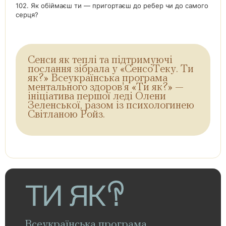
102. Як обіймаєш ти — пригортаєш до ребер чи до самого
серця?
Сенси як теплі та підтримуючі
послання зібрала у «СенсоТеку. Ти
як?» Всеукраїнська програма
ментального здоров'я «Ти як?» —
ініціатива першої леді Олени
Зеленської, разом із психологинею
Світланою Ройз.
Всеукраїнська програма