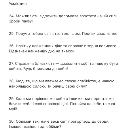
Усміхнись!
24. Можливість відпочити допомагає зростати нашій силі.
Зроби паузу!
25. Поруч з тобою світ стає теплішим. Прояви своє тепло!
26. Навіть у найменших діях та справах є зерня великого.
Відзначай найменшу дію чи внесок.
27. Справжня близькість — дозволити собі та іншому бути
собою. Будь близьким до себе!
28. Іноді те, що ми вважаємо своєю слабкістю, є нашою
найбільшою силою. Ти бачиш свою силу?
29. Коли ми порівнюємо себе з іншими, ми перестаємо
бачити себе і свої справжні цілі. Рівняйся на себе та свої
мрії!
30. Обіймай так, наче весь світ пригортаєш до серця.
Інакше, навіщо тоді обійми?