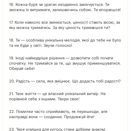
16. Кожна буря чи ураган неодмінно закінчується. Ти
зможеш їх витримати, залишаючись собою. Ти впораєшся!
17. Коли навколо все змінюється, цінності стають віссю, за
яку можна триматись. За яку цінність тримаєшся ти?
18. Ти — особлива унікальна мелодія, якої до тебе не було
та не буде у світі. Звучи голосно!
19. Іноді наймудріше рішення — дозволити собі почати
спочатку. Не тримайся за те, що змушує применшуватися.
Обирай себе!
20. Радість — сила, яка зміцнює. Що додасть тобі радості?
21. Твоє життя — це власний унікальний витвір. Не
порівнюй себе з іншими. Твори своє!
22. Помилки часто сприймають, як перешкоди, але
насправді вони — сходинки. Продовжуй йти!
23. Твоя усмішка для когось стане добрим знаком.