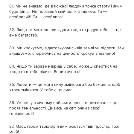
81. Ми не знаємо, де в кожної людини точка старту і яким
буде фініш. Не порівнюй свій шлях з іншими. Ти —
особливий! Ти — особлива!
82. Якщо ти можеш пригадати тих, хто радує тебе, — це
вже багатство.
83. Ми крокуємо, відштовхуючись від землі чи підлоги. Ми
вирішуємо, спираючись на цінності. Крокуй впевнено!
84. Якщо ти зараз не віриш у себе, можеш спертися на
тих, хто в тебе вірить. Вони точно є!
85. Любити — це мати силу змінювати без бажання, щоб
хтось змінився. У тебе є ця сила!
86. Уміння у звичному побачити нове те незвичне — це
прояв геніальності. Дивись на світ очима своєї
геніальності!
87. Масштабом твоїх мрій вимірюється твій простір. Тож,
мрій!