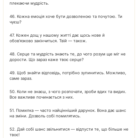
плекаючи мудрість.
46. Кожна емоція хоче бути дозволеною та почутою. Ти
чуєш?
47. Кожен дощ у нашому житті дає щось нове й
обов’язково закінчиться. Твій — також.
48. Серце та мудрість знають те, до чого розум ще міг не
дорости. Що зараз каже твоє серце?
49. Щоб знайти відповідь, потрібно зупинитись. Можливо,
саме зараз.
50. Коли не знаєш, з чого розпочати, зроби вдих та видих.
Все важливе починається з них.
51. Помилка — часто найцінніший дарунок. Вона дає шанс
на зміни. Дозволь собі помилятись.
52. Дай собі шанс звільнитися — відпусти те, що більше не
твоє!