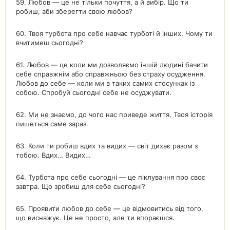
59. Любов — це не тільки почуття, а й вибір. Що ти
робиш, аби зберегти свою любов?
60. Твоя турбота про себе навчає турботі й інших. Чому ти
вчитимеш сьогодні?
61. Любов — це коли ми дозволяємо іншій людині бачити
себе справжнім або справжньою без страху осудження.
Любов до себе — коли ми в таких самих стосунках із
собою. Спробуй сьогодні себе не осуджувати.
62. Ми не знаємо, до чого нас приведе життя. Твоя історія
пишеться саме зараз.
63. Коли ти робиш вдих та видих — світ дихає разом з
тобою. Вдих… Видих…
64. Турбота про себе сьогодні — це піклування про своє
завтра. Що зробиш для себе сьогодні?
65. Проявити любов до себе — це відмовитись від того,
що виснажує. Це не просто, але ти впораєшся.