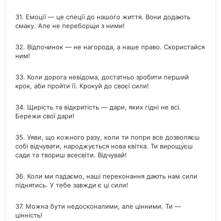
31. Емоції — це спеції до нашого життя. Вони додають
смаку. Але не переборщи з ними!
32. Відпочинок — не нагорода, а наше право. Скористайся
ним!
33. Коли дорога невідома, достатньо зробити перший
крок, аби пройти її. Крокуй до своєї сили!
34. Щирість та відкритість — дари, яких гідні не всі.
Бережи свої дари!
35. Уяви, що кожного разу, коли ти попри все дозволяєш
собі відчувати, народжується нова квітка. Ти вирощуєш
сади та твориш всесвіти. Відчувай!
36. Коли ми падаємо, наші переконання дають нам сили
піднятись. У тебе завжди є ці сили!
37. Можна бути недосконалими, але цінними. Ти —
цінність!