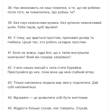
38. Нас визначають не наші помилки, а те, що ми робимо
після того, як помилились. Що робиш ти?
39. Без пауз неможлива музика. Без зупинок неможливий
шлях. Роби паузи, щоб звучати!
40. У тому, що здається простим, приховані досвід та
глибина. Цінуй тих, хто робить складне простим.
41. Коли не знаєш, куди йти, що є твоїм внутрішнім
компасом? Який він показує напрямок?
42. У всіх наших емоцій є сила стати буревієм.
Прислухайся до них, поки вони ще мов слабкий вітер.
43. Тільки наповнена людина має змогу поділитися. Дай
собі наповнитись!
44. Відчувати — це дозволити собі бути життєвим.
45. Мудрість більше слухає, ніж говорить. Слухай,