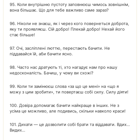
95. Коли внутрішню пустоту заповнюєш чимось зовнішнім,
вона більшає. Що для тебе важливо саме зараз?
96. Ніколи не знаєш, як і через кого повернеться доброта,
яку ти проявляєш. Сій добро! Плекай добро! Нехай його
стає більше!
97. Очі, засліплені люттю, перестають бачити. Не
піддавайся їй, аби бачити ясно.
98. Часто нас дратують ті, хто нагадує нам про нашу
недосконалість. Бачиш, у чому ви схожі?
99. Коли ти замінюєш слова «за що це мені» на «що я
можу з цим зробити», ти повертаєш собі силу. Силу діяти!
100. Довіра допомагає бачити найкраще в інших. Не з
усіма це можливо, але подивись, скільки навколо краси!
101. Дихати — це дозволити собі брати та віддавати. Вдих…
Видих…