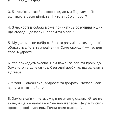
тінь. Бережи світло!
3. Близькість стає більшою там, де ми її цінуємо. Як
відчувають свою цінність ті, хто з тобою поруч?
4. З чесності із собою може починатись розуміння інших.
Що сьогодні дозволиш побачити в собі?
5. Мудрість — це вибір любові та розуміння там, де інші
обирають злість та знецінення. Саме сьогодні — час для
твоєї мудрості.
6. Усе приходить вчасно. Нам важливо робити кроки до
бажаного та дочекатись. Сьогодні зроби те, що залежить
від тебе.
7. У тобі — океан сил, мудрості та доброти. Дозволь собі
відчути свою глибину.
8. Замість слів «я не зможу, я не знаю», скажи: «Я ще не
знаю, я ще не намагався / не намагалася». Це дасть сили і
простір, щоб рухатись. Почни саме сьогодні.