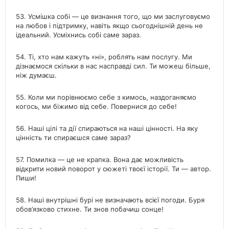
53. Усмішка собі — це визнання того, що ми заслуговуємо
на любов і підтримку, навіть якщо сьогоднішній день не
ідеальний. Усміхнись собі саме зараз.
54. Ті, хто нам кажуть «ні», роблять нам послугу. Ми
дізнаємося скільки в нас насправді сил. Ти можеш більше,
ніж думаєш.
55. Коли ми порівнюємо себе з кимось, наздоганяємо
когось, ми біжимо від себе. Повернися до себе!
56. Наші цілі та дії спираються на наші цінності. На яку
цінність ти спираєшся саме зараз?
57. Помилка — це не крапка. Вона дає можливість
відкрити новий поворот у сюжеті твоєї історії. Ти — автор.
Пиши!
58. Наші внутрішні бурі не визначають всієї погоди. Буря
обов’язково стихне. Ти знов побачиш сонце!