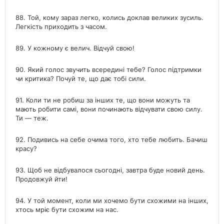
88. Той, кому зараз легко, колись доклав великих зусиль.
Легкість приходить з часом.
89. У кожному є велич. Відчуй свою!
90. Який голос звучить всередині тебе? Голос підтримки
чи критика? Почуй те, що дає тобі сили.
91. Коли ти не робиш за інших те, що вони можуть та
мають робити самі, вони починають відчувати свою силу.
Ти — теж.
92. Подивись на себе очима того, хто тебе любить. Бачиш
красу?
93. Щоб не відбувалося сьогодні, завтра буде новий день.
Продовжуй йти!
94. У той момент, коли ми хочемо бути схожими на інших,
хтось мріє бути схожим на нас.