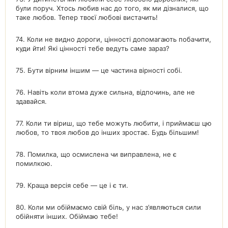
були поруч. Хтось любив нас до того, як ми дізналися, що
таке любов. Тепер твоєї любові вистачить!
74. Коли не видно дороги, цінності допомагають побачити,
куди йти! Які цінності тебе ведуть саме зараз?
75. Бути вірним іншим — це частина вірності собі.
76. Навіть коли втома дуже сильна, відпочинь, але не
здавайся.
77. Коли ти віриш, що тебе можуть любити, і приймаєш цю
любов, то твоя любов до інших зростає. Будь більшим!
78. Помилка, що осмислена чи виправлена, не є
помилкою.
79. Краща версія себе — це і є ти.
80. Коли ми обіймаємо свій біль, у нас з’являються сили
обійняти інших. Обіймаю тебе!