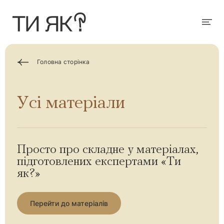
П
е
р
Мен
е
й
т
и
д
Головна сторінка
о
о
с
н
Усі матеріали
о
в
н
о
г
о
в
Просто про складне у матеріалах,
м
підготовлених експертами «Ти
і
с
як?»
т
у
Перейти до матеріалів