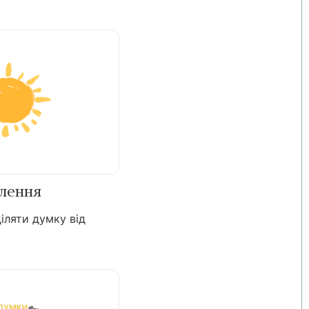
лення
іляти думку від