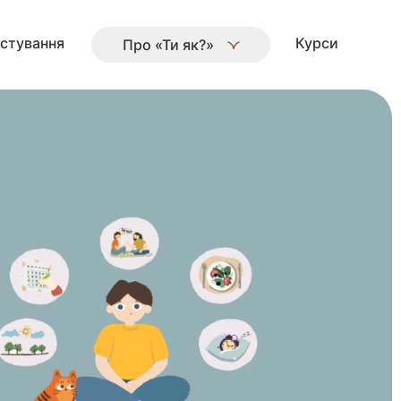
стування
Курси
Про «Ти як?»