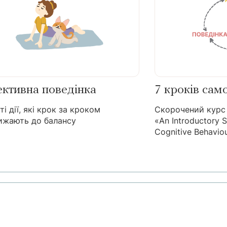
ктивна поведінка
7 кроків са
і дії, які крок за кроком
Скорочений курс 
ижають до балансу
«An Introductory S
Cognitive Behavio