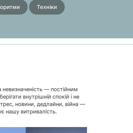
горитми
Техніки
 а невизначеність — постійним
ерігати внутрішній спокій і не
трес, новини, дедлайни, війна —
є нашу витривалість.