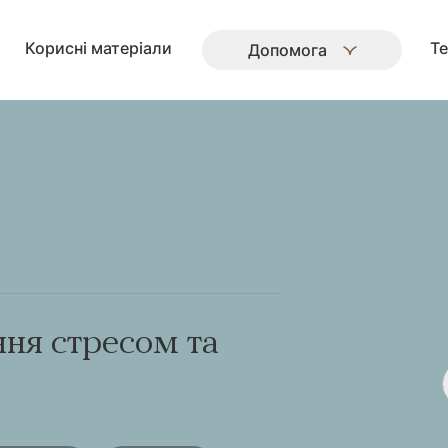
Корисні матеріали
Те
Допомога
ння стресом та