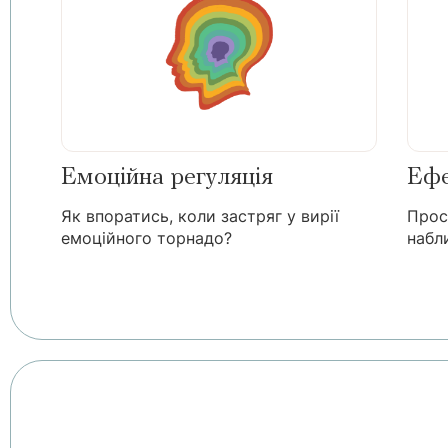
Емоційна регуляція
Ефе
Як впоратись, коли застряг у вирії
Прост
емоційного торнадо?
набл