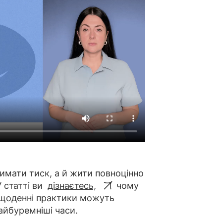
имати тиск, а й жити повноцінно
У статті ви
дізнаєтесь,
чому
ті щоденні практики можуть
найбуремніші часи.