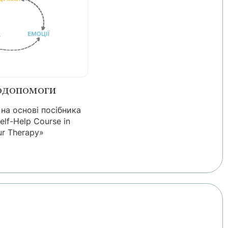
модопомоги
на основі посібника
elf-Help Course in
ur Therapy»