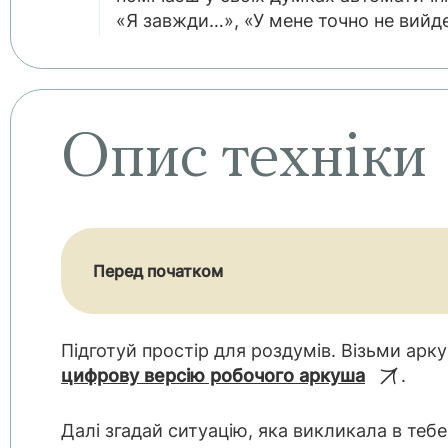
«Я завжди…», «У мене точно не вийд
Опис техніки
Перед початком
Підготуй простір для роздумів. Візьми арк
цифрову версію робочого аркуша
.
Далі згадай ситуацію, яка викликала в тебе