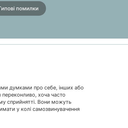
Типові помилки
ими думками про себе, інших або
и переконливо, хоча часто
ому сприйнятті. Вони можуть
римати у колі самозвинувачення