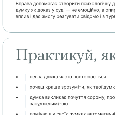
Вправа допомагає створити психологічну 
думку як доказ у суді — не емоційно, а опи
вплив і дає змогу реагувати свідомо і з ту
Практикуй, я
певна думка часто повторюється
хочеш краще зрозуміти, як твої думки
думка викликає почуття сорому, про
засудженим/-ою
помічаєш у своїх думках автоматичні