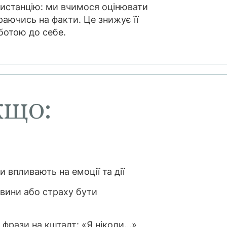
дистанцію: ми вчимося оцінювати
раючись на факти. Це знижує її
рботою до себе.
кщо:
 впливають на емоції та дії
вини або страху бути
 фрази на кшталт: «Я ніколи…»,