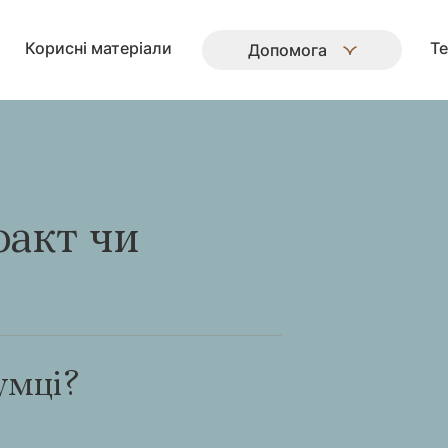
Корисні матеріали
Те
Допомога
факт чи
умці?