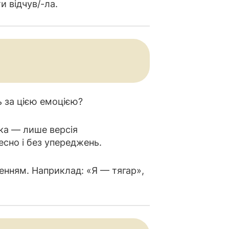
и відчув/-ла.
ь за цією емоцією?
мка — лише версія
есно і без упереджень.
енням. Наприклад: «Я — тягар»,