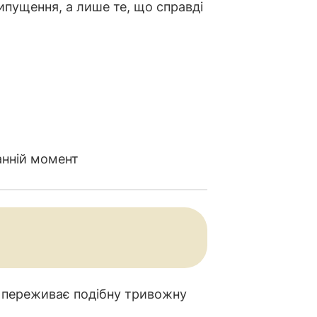
ипущення, а лише те, що справді
анній момент
а переживає подібну тривожну