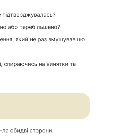
не підтверджувалась?
чно або перебільшено?
ння, який не раз змушував цю
і, спираючись на винятки та
-ла обидві сторони.