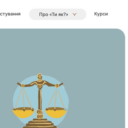
стування
Курси
Про «Ти як?»