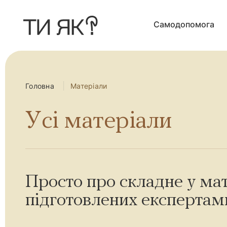
П
е
р
Самодопомога
е
й
т
и
д
о
о
с
Головна
Матеріали
н
о
в
Усі матеріали
н
о
г
о
в
м
і
с
Просто про складне у мат
т
у
підготовлених експертам