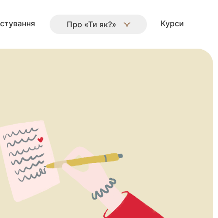
стування
Курси
Про «Ти як?»