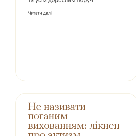
та усім дорослим поруч
Читати далі
Не називати
поганим
вихованням: лікнеп
про аутизм