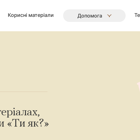
Корисні матеріали
Те
Допомога
еріалах,
и «Ти як?»