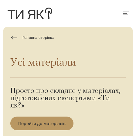
П
е
р
Мен
е
й
т
и
д
Головна сторінка
о
о
с
н
Усі матеріали
о
в
н
о
г
о
в
Просто про складне у матеріалах,
м
підготовлених експертами «Ти
і
с
як?»
т
у
Перейти до матеріалів