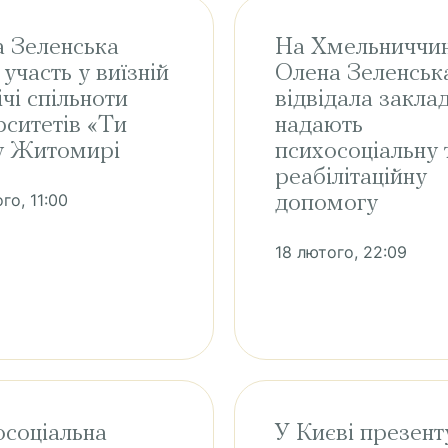
 Зеленська
На Хмельниччин
 участь у виїзній
Олена Зеленськ
ічі спільноти
відвідала заклад
рситетів «Ти
надають
у Житомирі
психосоціальну 
реабілітаційну
го, 11:00
допомогу
18 лютого, 22:09
соціальна
У Києві презент