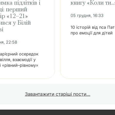
имка підлітків і
книгу «Коли ти...
і: перший
05 грудня, 16:33
ір «12–21»
ився у Білій
10 історій від пса Па
ві
про емоції для дітей
ня, 22:58
бар’єрний осередок
вілля, взаємодії у
і «рівний–рівному»
Завантажити старіші пости...