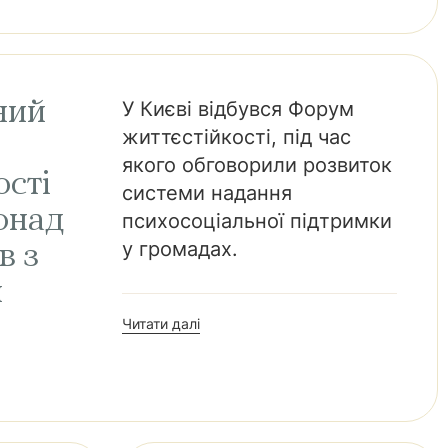
ний
У Києві відбувся Форум
життєстійкості, під час
якого обговорили розвиток
ості
системи надання
онад
психосоціальної підтримки
у громадах.
в з
и
Читати далі