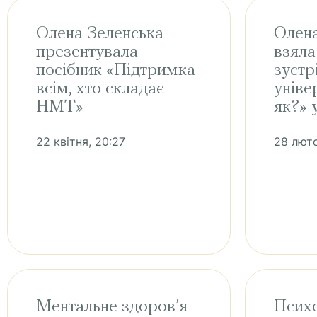
Олена Зеленська
Олена
презентувала
взяла
посібник «Підтримка
зустр
всім, хто складає
уніве
НМТ»
як?» 
22 квітня, 20:27
28 люто
Ментальне здоров’я
Психо