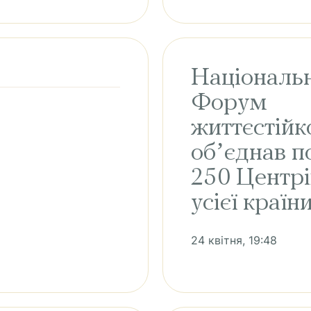
Національ
Форум
життєстійк
обʼєднав п
250 Центрі
усієї країн
24 квітня, 19:48