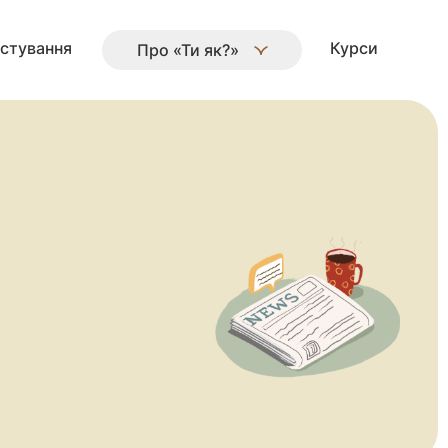
стування
Курси
Про «Ти як?»