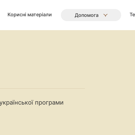
Корисні матеріали
Те
Допомога
української програми