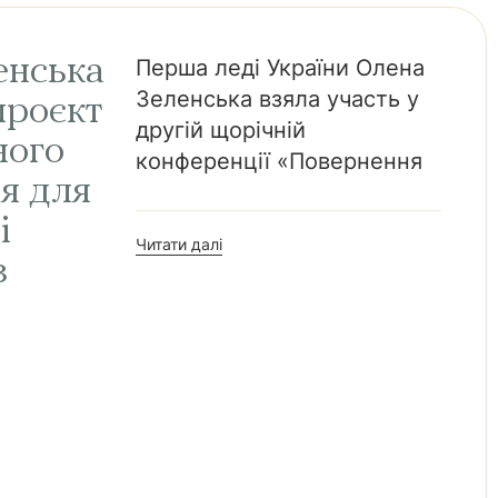
енська
Перша леді України Олена
Зеленська взяла участь у
проєкт
другій щорічній
ного
конференції «Повернення
я для
і
Читати далі
з