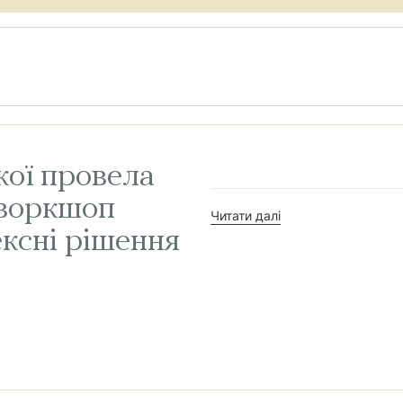
ої провела
 воркшоп
Читати далі
ксні рішення