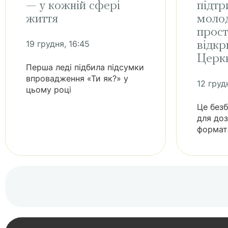
— у кожній сфері
підтр
життя
молод
прост
19 грудня, 16:45
відкр
Церк
Перша леді підбила підсумки
впровадження «Ти як?» у
12 груд
цьому році
Це без
для доз
формат