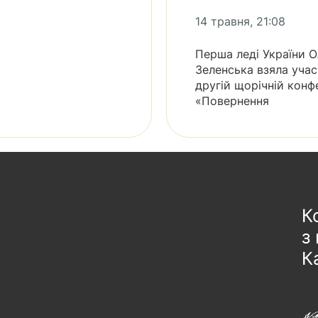
14 травня, 21:08
Перша леді України 
Зеленська взяла учас
другій щорічній конф
«Повернення