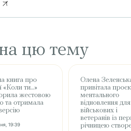
 на цю тему
а книга про
Олена Зеленськ
 «Коли ти...»
привітала проєк
ворила жестовою
ментального
ю та отримала
відновлення для
версію
військових і
ветеранів із пе
ня, 19:39
річницею створ