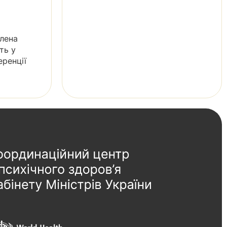
Олена
ть у
еренції