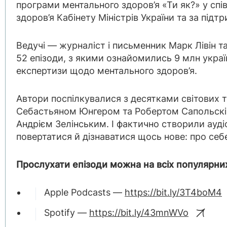
програми ментального здоров’я «Ти як?» у спі
здоров’я Кабінету Міністрів України та за під
Ведучі — журналіст і письменник Марк Лівін т
52 епізоди, з якими ознайомились 9 млн украї
експертизи щодо ментального здоров’я.
Автори поспілкувалися з десятками світових та
Себастьяном Юнгером та Робертом Сапольскі
Андрієм Зелінським. І фактично створили ауді
повертатися й дізнаватися щось нове: про себе,
Прослухати епізоди можна на всіх популярни
Apple Podcasts —
https://bit.ly/3T4boM4
Spotify —
https://bit.ly/43mnWVo