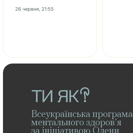
26 червня, 21:55
Всеукраїнська програма
ментального здоров’я
за ініціативою Олени