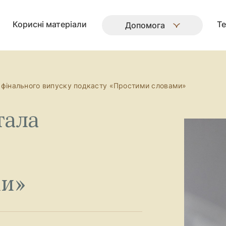
Корисні матеріали
Те
Допомога
 фінального випуску подкасту «Простими словами»
тала
ми»