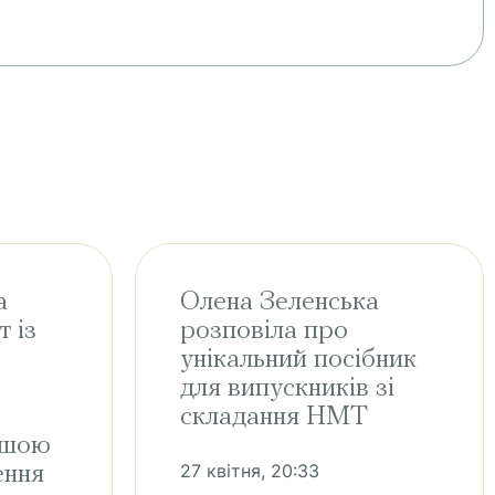
а
Олена Зеленська
т із
розповіла про
унікальний посібник
для випускників зі
складання НМТ
ршою
27 квітня, 20:33
ення