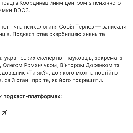
впраці з Координаційним центром з психічного
тримки ВООЗ.
а клінічна психологиня Софія Терлез — записали
нців. Подкаст став скарбницею знань та
 українських експертів і науковців, зокрема із
, Олегом Романчуком, Віктором Досенком та
одовідник «Ти як?», до якого можна постійно
 свій стан і про те, як його покращити.
х подкаст-платформах: