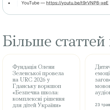
YouTube —
https://youtu.be/t9rVNP8-xeE
Більше статтей
Фундація Олени
Дитяч
Зеленської провела
емоції
на URC 2026 у
заго
Гданську воркшоп
мово
«Безпечна школа:
аудіо
комплексні рішення
23 трав
для дітей України»