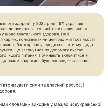
льного здоров’я у 2022 році 46% українців
ться до психолога, то нині таких залишилося
ку щодо ментального здоров’я. Не в
лікарнях, поліклініках чи центрах життєстійкості
 долають багаторічне упередження, стигму щодо
озуміти, що звернутися по допомогу вчасно —
якого іншого питання. Починають включатися й
, що разом впоратися буде легше», — зазначила
підтримувати сили та власний ресурс, і
доров’я.
тими словами» виходив у межах Всеукраїнської