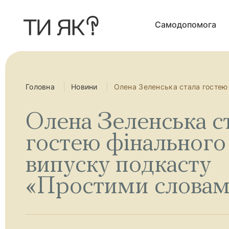
П
е
р
Самодопомога
е
й
т
и
д
о
о
с
Головна
Новини
Олена Зеленська стала гостею
н
о
в
Олена Зеленська с
н
о
г
гостею фінального
о
в
випуску подкасту
м
і
с
«Простими слова
т
у