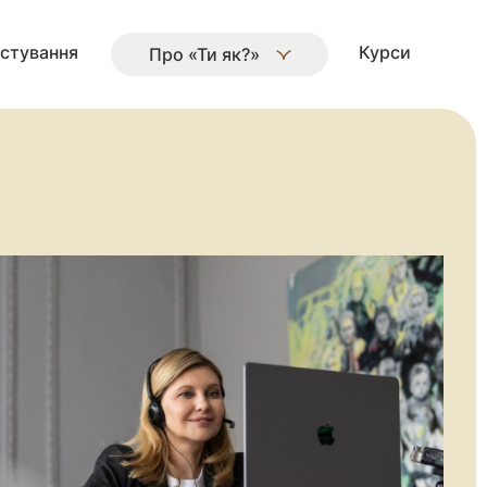
стування
Курси
Про «Ти як?»