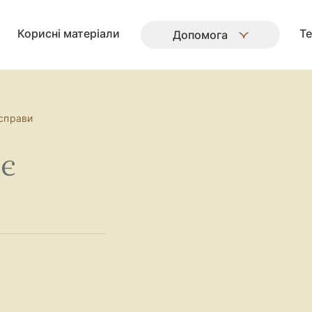
Корисні матеріали
Те
Допомога
 справи
є