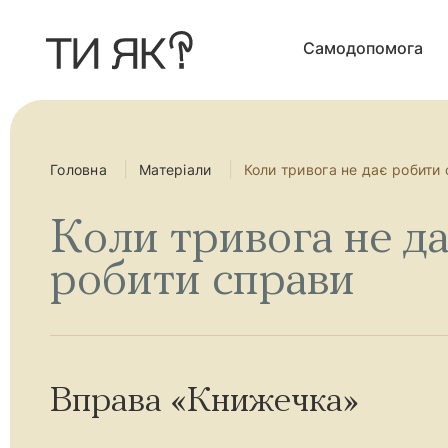
П
е
р
Самодопомога
е
й
т
и
д
о
о
с
Головна
Матеріали
Коли тривога не дає робити
н
о
в
Коли тривога не да
н
о
г
робити справи
о
в
м
і
с
т
у
Вправа «Книжечка»