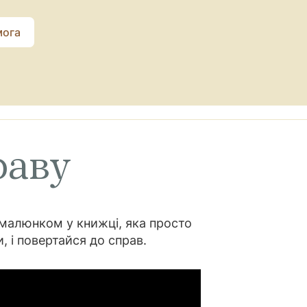
ога
раву
ї малюнком у книжці, яка просто
и, і повертайся до справ.