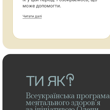
може допомогти.
Читати далі
Всеукраїнська програма
ментального здоров’я
за ініціативою Олени