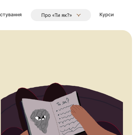
стування
Курси
Про «Ти як?»