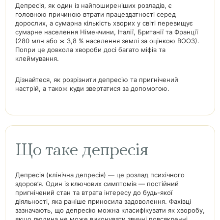
Депресія, як один із найпоширеніших розладів, є
головною причиною втрати працездатності серед
дорослих, а сумарна кількість хворих у світі перевищує
сумарне населення Німеччини, Італії, Британії та Франції
(280 млн або ж 3,8 % населення землі за оцінкою ВООЗ).
Попри це довкола хвороби досі багато міфів та
клеймування.
Дізнайтеся, як розрізнити депресію та пригнічений
настрій, а також куди звертатися за допомогою.
Що таке депресія
Депресія (клінічна депресія) — це розлад психічного
здоров’я. Один із ключових симптомів — постійний
пригнічений стан та втрата інтересу до будь-якої
діяльності, яка раніше приносила задоволення. Фахівці
зазначають, що депресію можна класифікувати як хворобу,
якщо людина не може виконувати звичні повсякденні