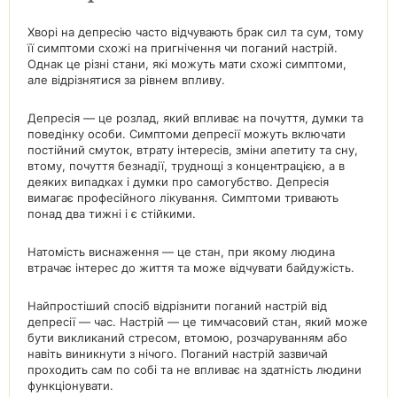
Хворі на депресію часто відчувають брак сил та сум, тому
її симптоми схожі на пригнічення чи поганий настрій.
Однак це різні стани, які можуть мати схожі симптоми,
але відрізнятися за рівнем впливу.
Депресія — це розлад, який впливає на почуття, думки та
поведінку особи. Симптоми депресії можуть включати
постійний смуток, втрату інтересів, зміни апетиту та сну,
втому, почуття безнадії, труднощі з концентрацією, а в
деяких випадках і думки про самогубство. Депресія
вимагає професійного лікування. Симптоми тривають
понад два тижні і є стійкими.
Натомість виснаження — це стан, при якому людина
втрачає інтерес до життя та може відчувати байдужість.
Найпростіший спосіб відрізнити поганий настрій від
депресії — час. Настрій — це тимчасовий стан, який може
бути викликаний стресом, втомою, розчаруванням або
навіть виникнути з нічого. Поганий настрій зазвичай
проходить сам по собі та не впливає на здатність людини
функціонувати.