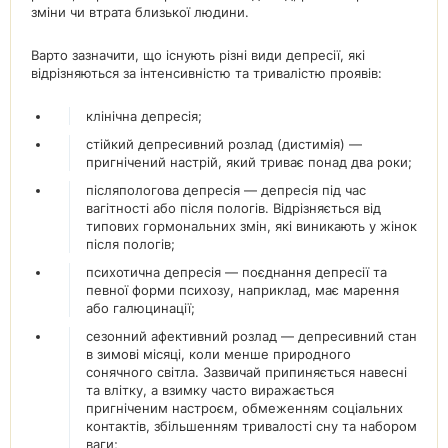
зміни чи втрата близької людини.
Варто зазначити, що існують різні види депресії, які
відрізняються за інтенсивністю та тривалістю проявів:
клінічна депресія;
стійкий депресивний розлад (дистимія) —
пригнічений настрій, який триває понад два роки;
післяпологова депресія — депресія під час
вагітності або після пологів. Відрізняється від
типових гормональних змін, які виникають у жінок
після пологів;
психотична депресія — поєднання депресії та
певної форми психозу, наприклад, має марення
або галюцинації;
сезонний афективний розлад — депресивний стан
в зимові місяці, коли менше природного
сонячного світла. Зазвичай припиняється навесні
та влітку, а взимку часто виражається
пригніченим настроєм, обмеженням соціальних
контактів, збільшенням тривалості сну та набором
ваги;