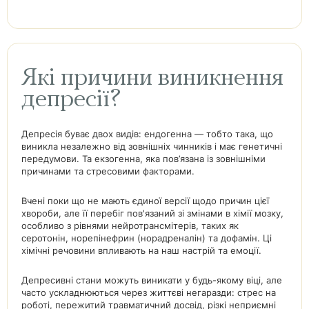
Які причини виникнення
депресії?
Депресія буває двох видів: ендогенна — тобто така, що
виникла незалежно від зовнішніх чинників і має генетичні
передумови. Та екзогенна, яка пов’язана із зовнішніми
причинами та стресовими факторами.
Вчені поки що не мають єдиної версії щодо причин цієї
хвороби, але її перебіг пов'язаний зі змінами в хімії мозку,
особливо з рівнями нейротрансмітерів, таких як
серотонін, норепінефрин (норадреналін) та дофамін. Ці
хімічні речовини впливають на наш настрій та емоції.
Депресивні стани можуть виникати у будь-якому віці, але
часто ускладнюються через життєві негаразди: стрес на
роботі, пережитий травматичний досвід, різкі неприємні