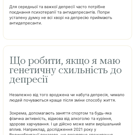
Для середньої та важкої депресії часто потрібне
поєднання психотерапії та антидепресантів. Попри
усталену думку не всі хворі на депресію приймають
антидепресанти.
Що робити, якщо я маю
генетичну схильність до
депресії
Незалежно від того вроджена чи набута депресія, чимало
людей почуваються краще після зміни способу життя.
Зокрема, допомагають заняття спортом та будь-яка
фізична активність, відмова від алкоголю та куріння,
здорове харчування. І це дійсно може мати вирішальний
вплив. Наприклад, дослідження 2021 року у
Великобританії показало, що регулярне споживання