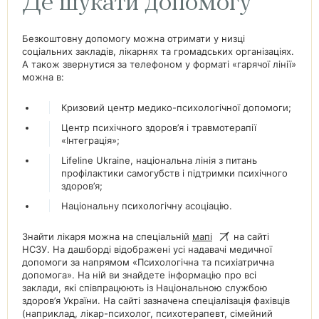
Де шукати допомогу
Безкоштовну допомогу можна отримати у низці
соціальних закладів, лікарнях та громадських організаціях.
А також звернутися за телефоном у форматі «гарячої лінії»
можна в:
Кризовий центр медико-психологічної допомоги;
Центр психічного здоров’я і травмотерапії
«Інтеграція»;
Lifeline Ukraine, національна лінія з питань
профілактики самогубств і підтримки психічного
здоров’я;
Національну психологічну асоціацію.
Знайти лікаря можна на спеціальній
мапі
на сайті
НСЗУ. На дашборді відображені усі надавачі медичної
допомоги за напрямом «Психологічна та психіатрична
допомога». На ній ви знайдете інформацію про всі
заклади, які співпрацюють із Національною службою
здоров’я України. На сайті зазначена спеціалізація фахівців
(наприклад, лікар-психолог, психотерапевт, сімейний