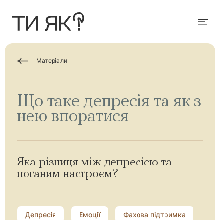
П
е
р
Мен
е
й
т
и
д
Матеріали
о
о
с
н
Що таке депресія та як з
о
в
нею впоратися
н
о
г
о
в
м
і
Яка різниця між депресією та
с
поганим настроєм?
т
у
Депресія
Емоції
Фахова підтримка