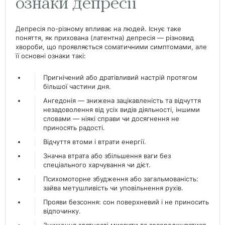
ознаки депресії
Депресія по-різному впливає на людей. Існує таке
поняття, як прихована (латентна) депресія — різновид
хвороби, що проявляється соматичними симптомами, але
її основні ознаки такі:
Пригнічений або дратівливий настрій протягом
більшої частини дня.
Ангедонія — знижена зацікавленість та відчуття
незадоволення від усіх видів діяльності, іншими
словами — ніякі справи чи досягнення не
приносять радості.
Відчуття втоми і втрати енергії.
Значна втрата або збільшення ваги без
спеціального харчування чи дієт.
Психомоторне збудження або загальмованість:
зайва метушливість чи уповільнення рухів.
Прояви безсоння: сон поверхневий і не приносить
відпочинку.