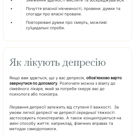
Зниження здатності мислити та зосереджуватися.
Почуття власної нікчемності, провини: думки та
спогади про власні провали.
Повторювані думки про смерть, можливі
суїцидальні спроби.
Як лікують депресію
Якщо вам здається, що у вас депресія,
обов’язково варто
звернутися по допомогу
. Розпочати можна з візиту до
сімейного лікаря, який за потреби скерує вас до
психолога або психіатра.
Лікування депресії залежить від ступеня її важкості. За
умови легкої депресії чи депресії середньої тяжкості
застосовують психотерапію. А також концентруються на
зміні способу життя: наприклад, фізичних вправах та
методах самодопомоги.