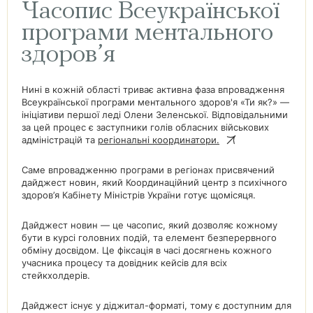
Часопис Всеукраїнської
програми ментального
здоров’я
Нині в кожній області триває активна фаза впровадження
Всеукраїнської програми ментального здоров'я «Ти як?» —
ініціативи першої леді Олени Зеленської. Відповідальними
за цей процес є заступники голів обласних військових
адміністрацій та
регіональні координатори.
Саме впровадженню програми в регіонах присвячений
дайджест новин, який Координаційний центр з психічного
здоров’я Кабінету Міністрів України готує щомісяця.
Дайджест новин — це часопис, який дозволяє кожному
бути в курсі головних подій, та елемент безперервного
обміну досвідом. Це фіксація в часі досягнень кожного
учасника процесу та довідник кейсів для всіх
стейкхолдерів.
Дайджест існує у діджитал-форматі, тому є доступним для