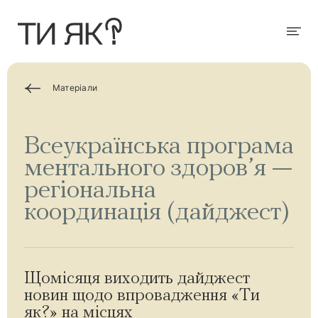
П
е
р
Мен
е
й
т
и
д
Матеріали
о
о
с
н
Всеукраїнська програма
о
в
ментального здоров’я —
н
о
регіональна
г
о
координація (дайджест)
в
м
і
с
т
у
Щомісяця виходить дайджест
новин щодо впровадження «Ти
як?» на місцях