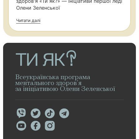
здоров'я «Ти як?» — ініціативи першої леді
Олени Зеленської
Читати далі
Всеукраїнська програма
ментального здоров’я
за ініціативою Олени Зеленської