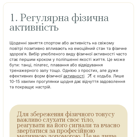
1. Регулярна фізична
активність
Щоденні заняття спортом або активність на свіжому
повітрі позитивно впливають на емоційний стан та фізичне
здоров'я. Вибір улюбленого виду фізичної активності часто
стає першим кроком у поліпшенні якості життя. Це може
бути: танці, пілатес, плавання або відвідування
тренажерного залу тощо. Однією з простих, але дуже
ефективних форм фізичної
активності
є ходьба. Лише
10-15 хвилин прогулянки щодня дає відчуття задоволення
та покращує настрій.
Для збереження фізичного тонусу
важливо слухати своє тіло,
реагувати на його сигнали та вчасно
звертатися за професійною
медичною допомогою. Це не лише