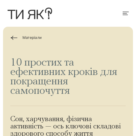
П
е
р
Мен
е
й
т
и
д
Матеріали
о
о
с
н
10 простих та
о
в
ефективних кроків для
н
о
покращення
г
о
самопочуття
в
м
і
с
т
у
Сон, харчування, фізична
активність — ось ключові складові
здорового способу життя