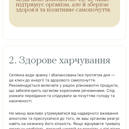
підтримує організм, але й зберігає
здоров'я та позитивне самопочуття.
2. Здорове харчування
Склянка води зранку і збалансована їжа протягом дня —
це ключ до енергії та здорового самопочуття.
Рекомендується включати у раціон різноманітні продукти,
що забезпечують організм корисними речовинами. Слід
уникати переїдання та слідкувати за почуттям голоду та
насиченості.
Не менш важливо утримуватися від надмірного вживання
алкоголю та прислухатися до того, як ваш організм реагує
навіть на незначну його кількість. Якщо відчуваєте тривалу
загальну слабкість, поганий настрій та важкість у тілі після