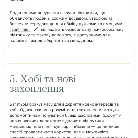
Додатковими ресурсами є групи підтримки, що
об'єднують людей зі схожим досвідом, створюючи
безпечне середовище для обміну думками та емоціями.
Гарячі лінії
, які надають безкоштовну психосоціальну
підтримку та фахову допомогу, є доступними для
чоловіків і жінок в Україні та за кордоном.
5. Хобі та нові
захоплення
Багатьом бракує часу для відкриття нових інтересів та
хобі. Однак важливо розуміти, що захоплення можуть
допомогти нам почуватися більш щасливими. Здобуття
нових навичок допомагає відпочити від рутини.
Наприклад, плетіння, кулінарія, в’язання — це не лише
спосіб провести час з користю, але й можливість
відволіктися від важких думок, покращити емоційний стан