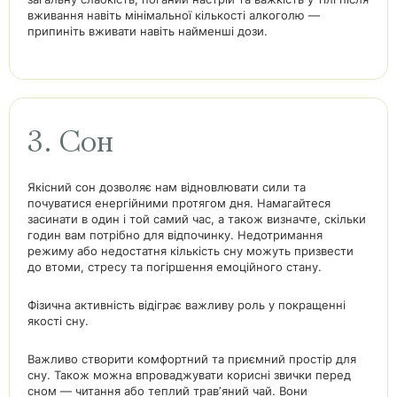
вживання навіть мінімальної кількості алкоголю —
припиніть вживати навіть найменші дози.
3. Сон
Якісний сон дозволяє нам відновлювати сили та
почуватися енергійними протягом дня. Намагайтеся
засинати в один і той самий час, а також визначте, скільки
годин вам потрібно для відпочинку. Недотримання
режиму або недостатня кількість сну можуть призвести
до втоми, стресу та погіршення емоційного стану.
Фізична активність відіграє важливу роль у покращенні
якості сну.
Важливо створити комфортний та приємний простір для
сну. Також можна впроваджувати корисні звички перед
сном — читання або теплий травʼяний чай. Вони