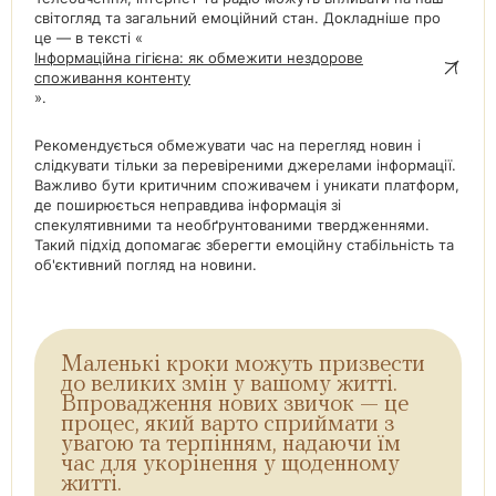
світогляд та загальний емоційний стан. Докладніше про
це — в тексті «
Інформаційна гігієна: як обмежити нездорове
споживання контенту
».
Рекомендується обмежувати час на перегляд новин і
слідкувати тільки за перевіреними джерелами інформації.
Важливо бути критичним споживачем і уникати платформ,
де поширюється неправдива інформація зі
спекулятивними та необґрунтованими твердженнями.
Такий підхід допомагає зберегти емоційну стабільність та
об'єктивний погляд на новини.
Маленькі кроки можуть призвести
до великих змін у вашому житті.
Впровадження нових звичок — це
процес, який варто сприймати з
увагою та терпінням, надаючи їм
час для укорінення у щоденному
житті.