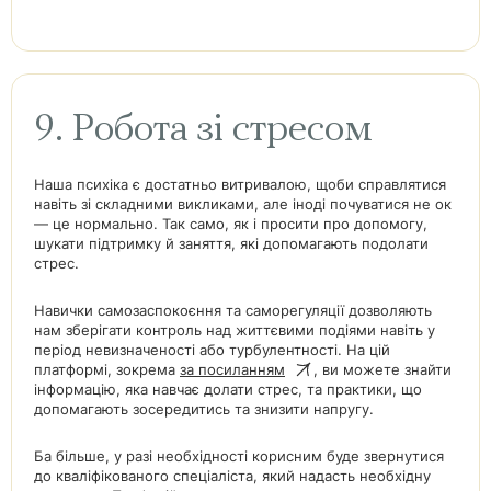
9. Робота зі стресом
Наша психіка є достатньо витривалою, щоби справлятися
навіть зі складними викликами, але іноді почуватися не ок
— це нормально. Так само, як і просити про допомогу,
шукати підтримку й заняття, які допомагають подолати
стрес.
Навички самозаспокоєння та саморегуляції дозволяють
нам зберігати контроль над життєвими подіями навіть у
період невизначеності або турбулентності. На цій
платформі, зокрема
за посиланням
, ви можете знайти
інформацію, яка навчає долати стрес, та практики, що
допомагають зосередитись та знизити напругу.
Ба більше, у разі необхідності корисним буде звернутися
до кваліфікованого спеціаліста, який надасть необхідну