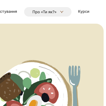
стування
Курси
Про «Ти як?»