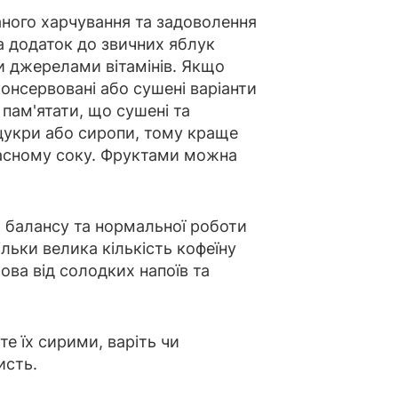
ного харчування та задоволення
а додаток до звичних яблук
ми джерелами вітамінів. Якщо
консервовані або сушені варіанти
пам'ятати, що сушені та
 цукри або сиропи, тому краще
ласному соку. Фруктами можна
о балансу та нормальної роботи
ільки велика кількість кофеїну
ова від солодких напоїв та
те їх сирими, варіть чи
исть.