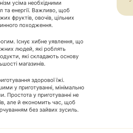
нізм усіма необхідними
 та енергії. Важливо, щоб
жих фруктів, овочів, цільних
аринного походження.
огим. Існує хибне уявлення, що
жних людей, які роблять
родукти, які складають основу
ьшості магазинів.
иготування здорової їжі.
шими у приготуванні, мінімально
. Простота у приготуванні не
ів, але й економить час, щоб
рчуванням без зайвих зусиль.