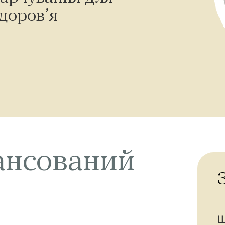
доров’я
ансований
Щ