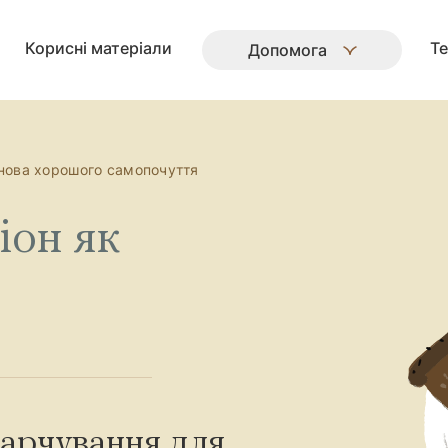
Корисні матеріали
Те
Допомога
снова хорошого самопочуття
іон як
харчування для