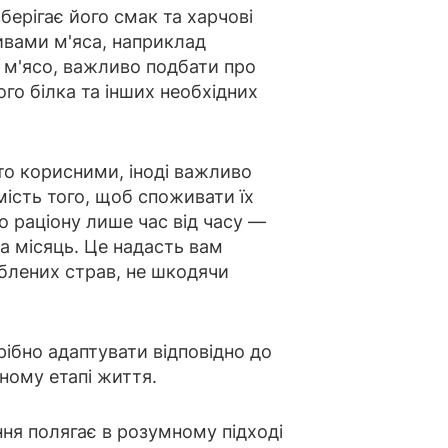
зберігає його смак та харчові
ивами м'яса, наприклад
 м'ясо, важливо подбати про
го білка та інших необхідних
то корисними, іноді важливо
ість того, щоб споживати їх
о раціону лише час від часу —
на місяць. Це надасть вам
лених страв, не шкодячи
рібно адаптувати відповідно до
ному етапі життя.
ня полягає в розумному підході