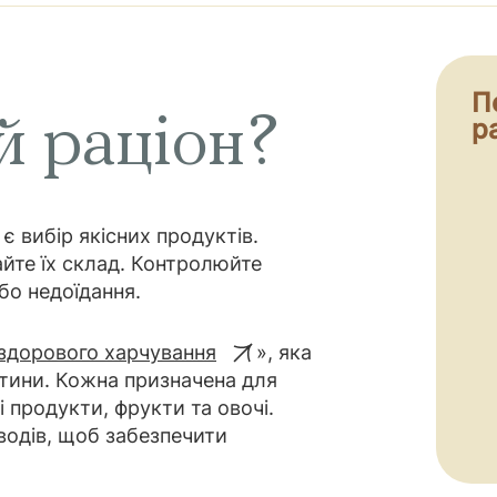
П
й раціон?
р
 вибір якісних продуктів.
айте їх склад. Контролюйте
бо недоїдання.
 здорового харчування
», яка
стини. Кожна призначена для
і продукти, фрукти та овочі.
еводів, щоб забезпечити