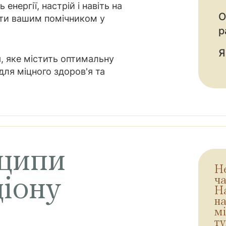
енергії, настрій і навіть на
О
ати вашим помічником у
р
Я
, яке містить оптимальну
 для міцного здоров'я та
нципи
Не
ціону
ча
На
на
м
т