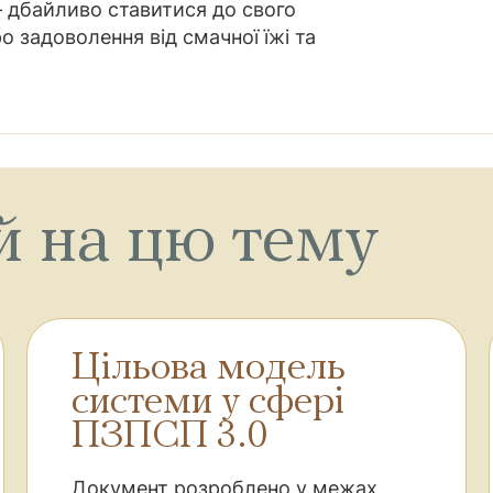
 дбайливо ставитися до свого
о задоволення від смачної їжі та
й на цю тему
Цільова модель
системи у сфері
ПЗПСП 3.0
Документ розроблено у межах