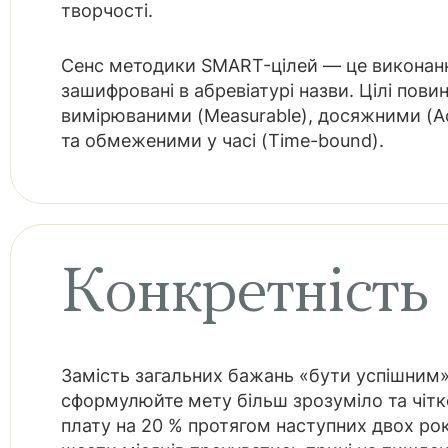
творчості.
Сенс методики SMART-цілей — це виконання 
зашифровані в абревіатурі назви. Цілі повин
вимірюваними (Measurable), досяжними (Ac
та обмеженими у часі (Time-bound).
Конкретність
Замість загальних бажань «бути успішним
сформулюйте мету більш зрозуміло та чітко
плату на 20 % протягом наступних двох ро