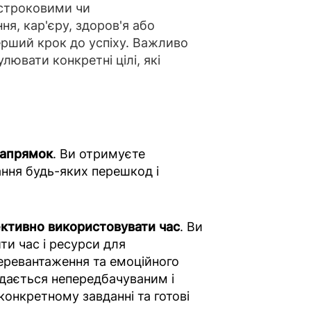
остроковими чи
я, кар'єру, здоров'я або
ерший крок до успіху. Важливо
лювати конкретні цілі, які
напрямок
. Ви отримуєте
ання будь-яких перешкод і
ктивно використовувати час
. Ви
ти час і ресурси для
еревантаження та емоційного
 здається непередбачуваним і
конкретному завданні та готові