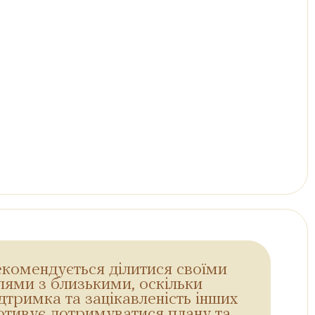
екомендується ділитися своїми
лями з близькими, оскільки
дтримка та зацікавленість інших
отивує дотримуватися плану та