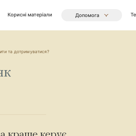
Корисні матеріали
Те
Допомога
чити та дотримуватися?
як
а краще керує