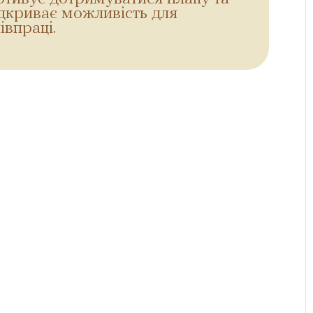
ідкриває можливість для
івпраці.