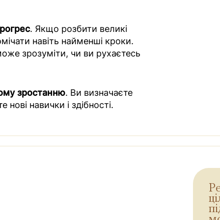
рогрес
. Якщо розбити великі
омічати навіть найменші кроки.
оже зрозуміти, чи ви рухаєтесь
ому зростанню
. Ви визначаєте
е нові навички і здібності.
Р
ці
пі
м