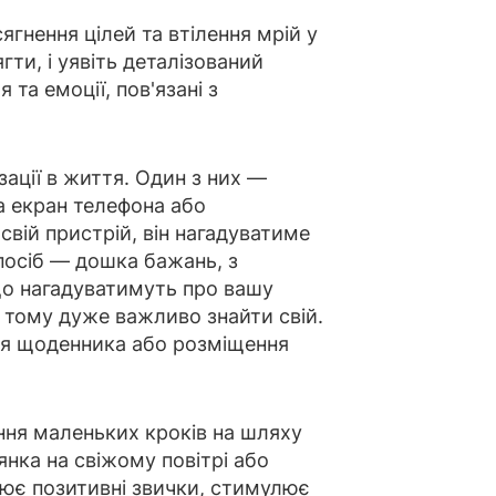
ягнення цілей та втілення мрій у
гти, і уявіть деталізований
 та емоції, пов'язані з
зації в життя. Один з них —
на екран телефона або
вій пристрій, він нагадуватиме
посіб — дошка бажань, з
о нагадуватимуть про вашу
 тому дуже важливо знайти свій.
ня щоденника або розміщення
ння маленьких кроків на шляху
нка на свіжому повітрі або
лює позитивні звички, стимулює