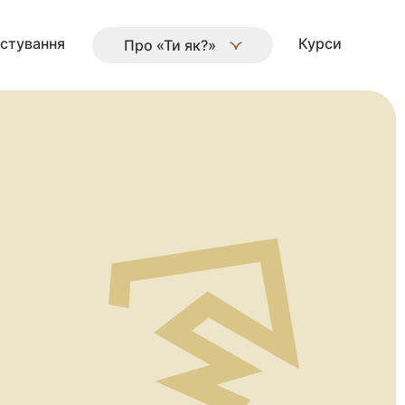
стування
Курси
Про «Ти як?»