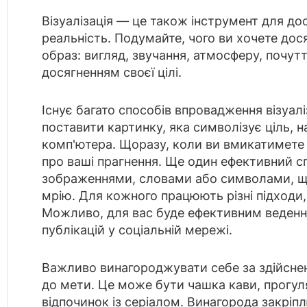
Візуалізація — це також інструмент для дос
реальність. Подумайте, чого ви хочете дося
образ: вигляд, звучання, атмосферу, почуття
досягненням своєї цілі.
Існує багато способів впровадження візуалі
поставити картинку, яка символізує ціль, 
комп'ютера. Щоразу, коли ви вмикатимете с
про ваші прагнення. Ще один ефективний с
зображеннями, словами або символами, щ
мрію. Для кожного працюють різні підходи,
Можливо, для вас буде ефективним веден
публікацій у соціальній мережі.
Важливо винагороджувати себе за здійсне
до мети. Це може бути чашка кави, прогуля
відпочинок із серіалом. Винагорода закріп