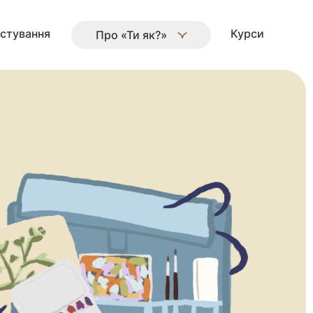
стування
Курси
Про «Ти як?»