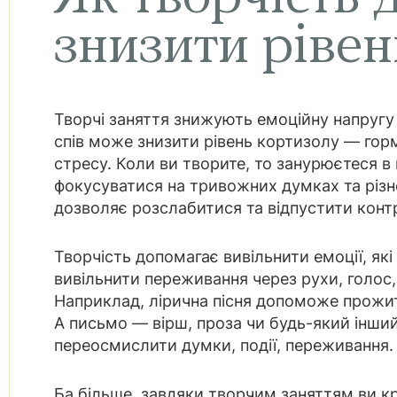
знизити рівен
Творчі заняття знижують емоційну напругу 
спів може знизити рівень кортизолу — горм
стресу. Коли ви творите, то занурюєтеся в
фокусуватися на тривожних думках та різ
дозволяє розслабитися та відпустити конт
Творчість допомагає вивільнити емоції, як
вивільнити переживання через рухи, голос
Наприклад, лірична пісня допоможе прожит
А письмо — вірш, проза чи будь-який інши
переосмислити думки, події, переживання.
Ба більше, завдяки творчим заняттям ви кр