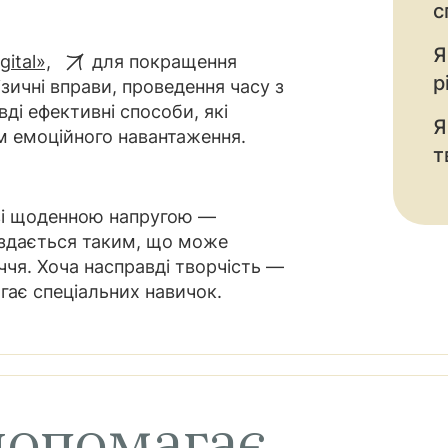
с
Я
ital»,
для покращення
р
ичні вправи, проведення часу з
ді ефективні способи, які
Я
м емоційного навантаження.
т
.
 зі щоденною напругою —
 здається таким, що може
чя. Хоча насправді творчість —
гає спеціальних навичок.
допомагає