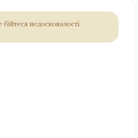
 бійтеся недосконалості.