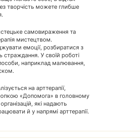
ез творчість можете глибше
я.
мистецьке самовираження та
ерапія мистецтвом.
жувати емоції, розбиратися з
 страждання. У своїй роботі
способи, наприклад малювання,
ском.
лізується на арттерапії,
нопкою «Допомога» в головному
організацій, які надають
ацювати й у напрямі арттерапії.