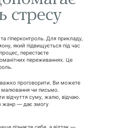
ь стресу
та гіперконтроль. Для прикладу,
ону, який підвищується під час
 процес, перестаєте
номанітних переживаннях. Це
роль.
і важко проговорити. Ви можете
, малювання чи письмо.
и відчуття суму, жалю, відчаю.
й жанр — дає змогу
аще пізнаєте себе, а відтак —