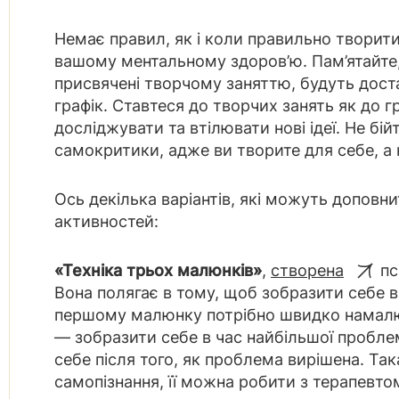
Немає правил, як і коли правильно творит
вашому ментальному здоров’ю. Пам’ятайте, 
присвячені творчому заняттю, будуть дост
графік. Ставтеся до творчих занять як до гр
досліджувати та втілювати нові ідеї. Не бі
самокритики, адже ви творите для себе, а 
Ось декілька варіантів, які можуть доповн
активностей:
«Техніка трьох малюнків»
,
створена
пс
Вона полягає в тому, щоб зобразити себе в 
першому малюнку потрібно швидко намалю
— зобразити себе в час найбільшої пробл
себе після того, як проблема вирішена. Та
самопізнання, її можна робити з терапевт