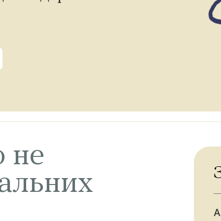
о не
іальних
А