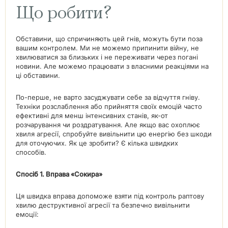
Що робити?
Обставини, що спричиняють цей гнів, можуть бути поза
вашим контролем. Ми не можемо припинити війну, не
хвилюватися за близьких і не переживати через погані
новини. Але можемо працювати з власними реакціями на
ці обставини.
По-перше, не варто засуджувати себе за відчуття гніву.
Техніки розслаблення або прийняття своїх емоцій часто
ефективні для менш інтенсивних станів, як-от
розчарування чи роздратування. Але якщо вас охоплює
хвиля агресії, спробуйте вивільнити цю енергію без шкоди
для оточуючих. Як це зробити? Є кілька швидких
способів.
Спосіб 1. Вправа «Сокира»
Ця швидка вправа допоможе взяти під контроль раптову
хвилю деструктивної агресії та безпечно вивільнити
емоції: