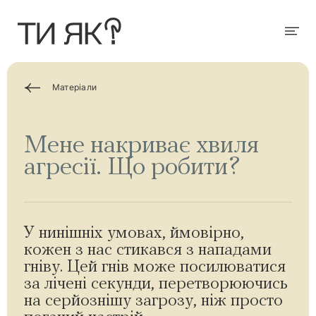
П
е
р
Мен
е
й
т
и
д
Матеріали
о
о
с
н
Мене накриває хвиля
о
в
агресії. Що робити?
н
о
г
о
в
м
і
У нинішніх умовах, ймовірно,
с
кожен з нас стикався з нападами
т
у
гніву. Цей гнів може посилюватися
за лічені секунди, перетворюючись
на серйознішу загрозу, ніж просто