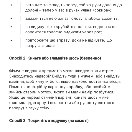
встаньте та складіть перед собою руки долоня до
долоні – тепер у вас в руках уявна «сокира»;
замахніться нею аж за голову, глибоко вдихніть;
на видиху різко «рубайте» повітря, водночас не
соромтеся голосно видихати через рот;
повторюйте цю вправу, доки не відчуєте, що
напруга зникла.
Спосіб 2. Киньте або зламайте щось (безпечно)
Фізичне кидання предметів може швидко зняти стрес.
Знаходитесь надворі? Вийдіть туди з м’ячем, або знайдіть
каміння, щоб кинути його, якщо навколо достатньо місця.
Помніть непотрібну картонну коробку, або розбийте
якийсь старий мотлох, якого ви мали намір позбутися.
Якщо це нереалістичний варіант, киньте щось м’яке
(наприклад, згорнуті шкарпетки або рулон туалетного
паперу) в глуху стіну.
Спосіб 3. Покричіть в подушку (на самоті)