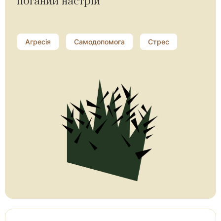
поганий настрій
Агресія
Самодопомога
Стрес