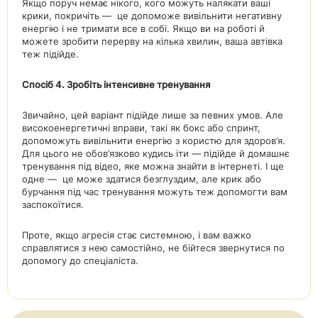
Якщо поруч немає нікого, кого можуть налякати ваші
крики, покричіть — це допоможе вивільнити негативну
енергію і не тримати все в собі. Якщо ви на роботі й
можете зробити перерву на кілька хвилин, ваша автівка
теж підійде.
Спосіб 4. Зробіть інтенсивне тренування
Звичайно, цей варіант підійде лише за певних умов. Але
високоенергетичні вправи, такі як бокс або спринт,
допоможуть вивільнити енергію з користю для здоров’я.
Для цього не обов’язково кудись іти — підійде й домашнє
тренування під відео, яке можна знайти в інтернеті. І ще
одне — це може здатися безглуздим, але крик або
бурчання під час тренування можуть теж допомогти вам
заспокоїтися.
Проте, якщо агресія стає системною, і вам важко
справлятися з нею самостійно, не бійтеся звернутися по
допомогу до спеціаліста.