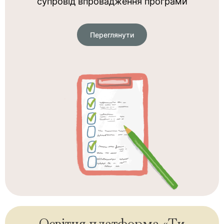
супровід впровадження програми
Переглянути