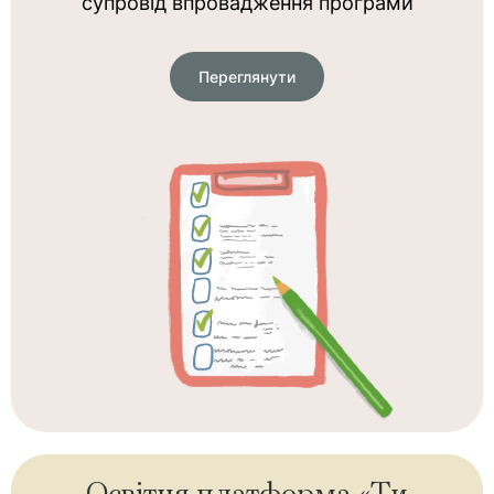
супровід впровадження програми
Переглянути